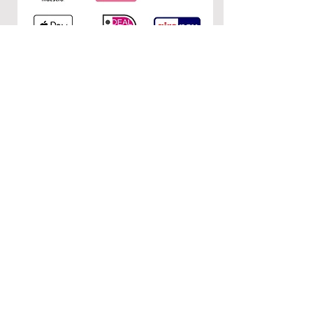
Produkte entsteht keine
Umweltverschmutzung.
KONTAKT
0&1
c/o Nuria Garcia
Donaustr. 110
12043 Berlin
E-Mail:
nurietiula@hotmail.com
RECHTLICHES
AGB
Impressum
Datenschutzerklärung