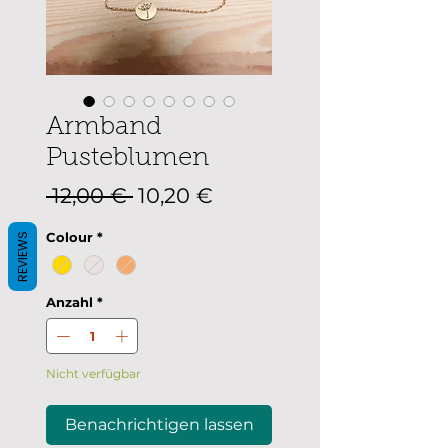
Armband
Pusteblumen
Standardpreis
Sale-
 12,00 € 
10,20 €
Preis
Colour
*
REVIEWS
Anzahl
*
Nicht verfügbar
Benachrichtigen lassen