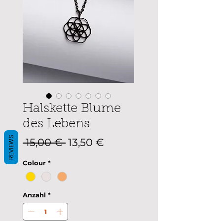
Halskette Blume
des Lebens
REVIEWS
Standardpreis
Sale-
 15,00 € 
13,50 €
Preis
Colour
*
Anzahl
*