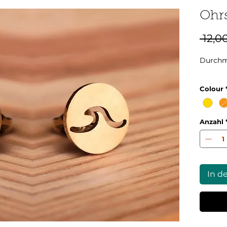
Ohrs
 12,0
Durchm
Colour
Anzahl
In d