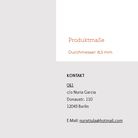
Produktmaße
Durchmesser: 8,5 mm
KONTAKT
0&1
c/o Nuria Garcia
Donaustr. 110
12043 Berlin
E-Mail:
nurietiula@hotmail.com