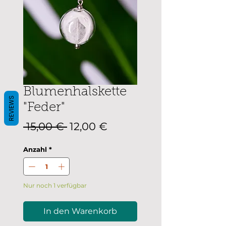
Blumenhalskette
REVIEWS
"Feder"
Standardpreis
Sale-
 15,00 € 
12,00 €
Preis
Anzahl
*
Nur noch 1 verfügbar
In den Warenkorb