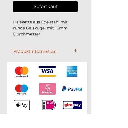
Sofortkauf
Halskette aus Edelstahl mit
runde Galskugel mit 16mm
Durchmesser
Die Kette hat eine Länge von 45
cm
Produktinformation
Gefüllt mit Federn. Dieses Produkt
ist nicht wasserdicht, deswegen
bitte vor dem Duschen oder
Baden ablegen. Das Glas ist stabil.
Die Farbe der getrockenen
Blumen und des Metalls bleibt
erhalten. Allergiefrei.
________________________________
_
The glass is stable. The color of the
flowers and also of the metal
remains (it is allergy-free).
KONTAKT