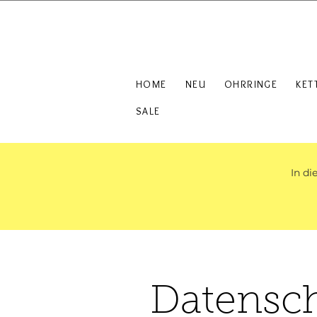
HOME
NEU
OHRRINGE
KET
SALE
In di
Datensch